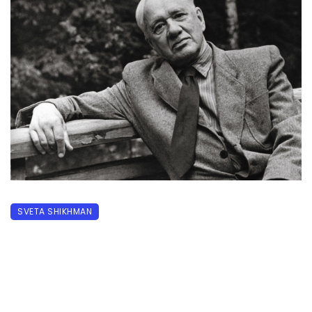
SVETA SHIKHMAN
Корней Иванович Чуковский
07.12.2020
505 прочитало
0
Все дети Чуковского получили отчество