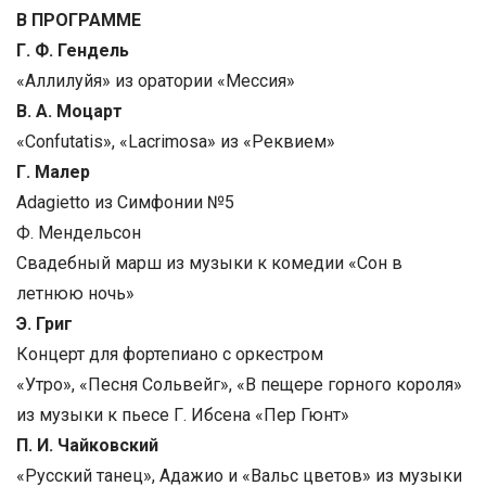
В ПРОГРАММЕ
Г. Ф. Гендель
«Аллилуйя» из оратории «Мессия»
В. А. Моцарт
«Confutatis», «Lacrimosa» из «Реквием»
Г. Малер
Adagietto из Симфонии №5
Ф. Мендельсон
Свадебный марш из музыки к комедии «Сон в
летнюю ночь»
Э. Григ
Концерт для фортепиано с оркестром
«Утро», «Песня Сольвейг», «В пещере горного короля»
из музыки к пьесе Г. Ибсена «Пер Гюнт»
П. И. Чайковский
«Русский танец», Адажио и «Вальс цветов» из музыки