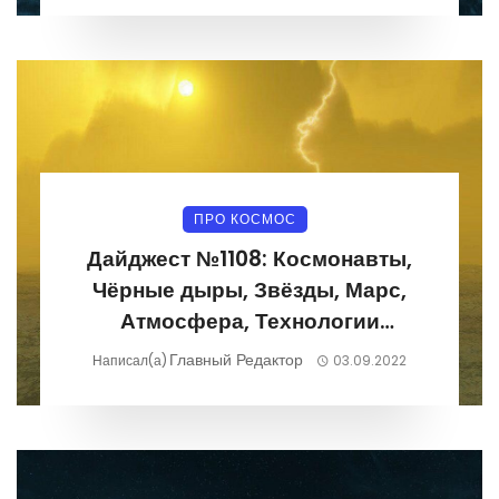
ПРО КОСМОС
Дайджест №1108: Космонавты,
Чёрные дыры, Звёзды, Марс,
Атмосфера, Технологии
29.08.2022-04.09.2022
Главный Редактор
Написал(а)
03.09.2022