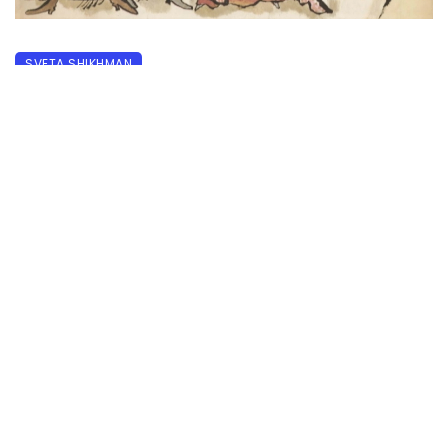
SVETA SHIKHMAN
Что означает на идише «шлимазл»
22.06.2020
1148 прочитало
0
1. Шлимазл (??????)
Неудачник
Обложка (вверху снимок) первого издания детской
книги Исаака Башевиса Зингера «Мазл и Шлимазл, или
Молоко львицы». 1967 год© Farrar Straus & Giroux.
Существует две версии происхождения слова:
согласно первой, это сочетание немецкого schlimm