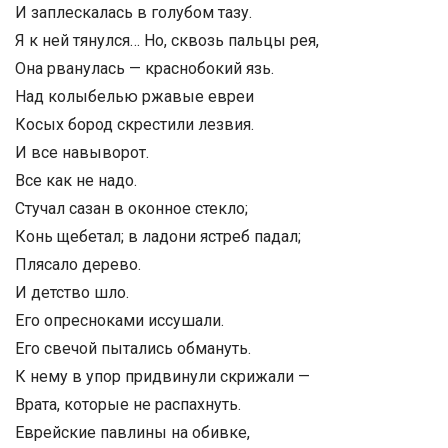
И заплескалась в голубом тазу.
Я к ней тянулся… Но, сквозь пальцы рея,
Она рванулась — краснобокий язь.
Над колыбелью ржавые евреи
Косых бород скрестили лезвия.
И все навыворот.
Все как не надо.
Стучал сазан в оконное стекло;
Конь щебетал; в ладони ястреб падал;
Плясало дерево.
И детство шло.
Его опресноками иссушали.
Его свечой пытались обмануть.
К нему в упор придвинули скрижали —
Врата, которые не распахнуть.
Еврейские павлины на обивке,