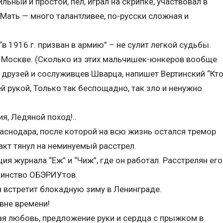
льный и простой, пел, играл на скрипке, участвовал в
 Мать — много талантливее, по-русски сложная и
в 1916 г. призван в армию” – не сулит легкой судьбы.
в Москве. (Сколько из этих мальчишек-юнкеров вообще
, друзей и сослуживцев Шварца, напишет Вертинский “Кт
й рукой, Только так беспощадно, так зло и ненужно
, Ледяной поход!..
аснодара, после которой на всю жизнь остался тремор
факт тянул на неминуемый расстрел.
я журнала “Еж” и “Чиж”, где он работал. Расстрелян его
шинство ОБЭРИУтов.
н встретит блокадную зиму в Ленинграде.
вне времени!
ая любовь, предложение руки и сердца с прыжком в