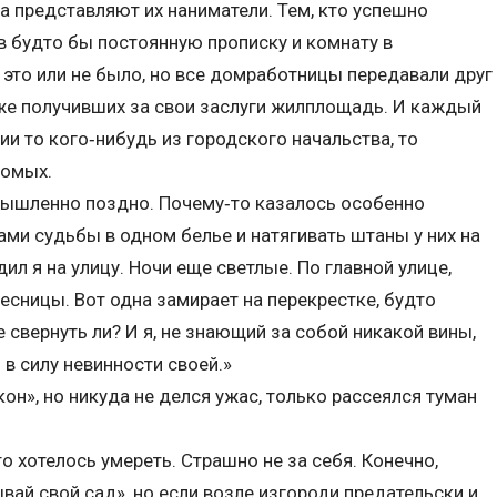
а представляют их наниматели. Тем, кто успешно
в будто бы постоянную прописку и комнату в
это или не было, но все домработницы передавали друг
уже получивших за свои заслуги жилплощадь. И каждый
и то кого‑нибудь из городского начальства, то
комых.
мышленно поздно. Почему‑то казалось особенно
ми судьбы в одном белье и натягивать штаны у них на
дил я на улицу. Ночи еще светлые. По главной улице,
лесницы. Вот одна замирает на перекрестке, будто
свернуть ли? И я, не знающий за собой никакой вины,
 в силу невинности своей.»
он», но никуда не делся ужас, только рассеялся туман
о хотелось умереть. Страшно не за себя. Конечно,
вай свой сад», но если возле изгороди предательски и