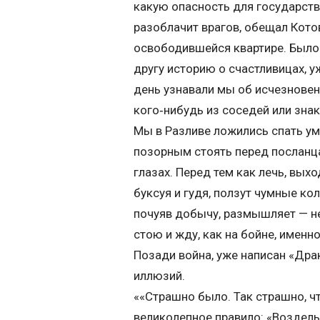
какую опасность для государств
разоблачит врагов, обещал Кото
освободившейся квартире. Было 
другу историю о счастливицах, 
день узнавали мы об исчезновени
кого‑нибудь из соседей или зна
Мы в Разливе ложились спать у
позорным стоять перед посланца
глазах. Перед тем как лечь, выхо
буксуя и гудя, ползут чумные ко
почуяв добычу, размышляет — не 
стою и жду, как на бойне, именно
Позади война, уже написан «Драк
иллюзий.
««Страшно было. Так страшно, чт
великолепное правило: «Возделы