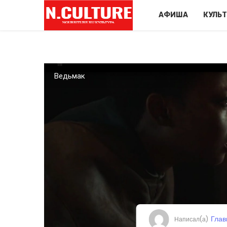
АФИША
КУЛЬ
Ведьмак
Глав
Написал(а)