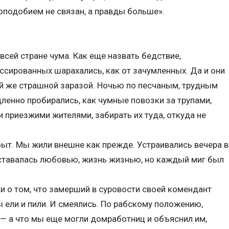
оподобием не связан, а правды больше».
всей стране чума. Как еще назвать бедствие,
ссированных шарахались, как от зачумленных. Да и они
й же страшной заразой. Ночью по песчаным, трудным
ленно пробирались, как чумные повозки за трупами,
 приезжими жителями, забирать их туда, откуда не
 быт. Мы жили внешне как прежде. Устраивались вечера в
тавалась любовью, жизнь жизнью, но каждый миг был
и о том, что замерший в суровости своей комендант
ы ели и пили. И смеялись. По рабскому положению,
— а что мы еще могли домработниц и объяснил им,