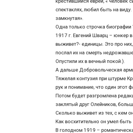
крестившийся еврей, « человек си
спектаклях, любил быть на виду.
замкнутая».
Одна только строчка биографии “
1917 г. Евгений Шварц – юнкер 
выживет?- единицы. Это про них
послал их на смерть недрожавше
Опустили их в вечный покой.).
А дальше Добровольческая армия
Тяжелая контузия при штурме Кр
рук и понимание, что один этот 
Потом будет разгромлена редакци
заклятый друг Олейников, боль
Сколько выживет из тех, с кем о
Как восхитительно он умел быть 
В голодном 1919 – романтическ