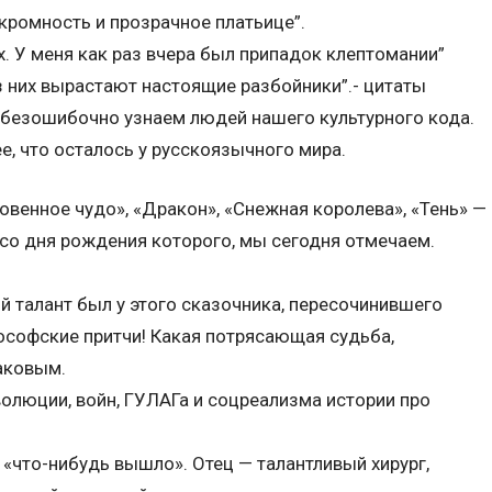
ромность и прозрачное платьице”.
ах. У меня как раз вчера был припадок клептомании”
з них вырастают настоящие разбойники”.- цитаты
 безошибочно узнаем людей нашего культурного кода.
е, что осталось у русскоязычного мира.
овенное чудо», «Дракон», «Снежная королева», «Тень» —
а со дня рождения которого, мы сегодня отмечаем.
 талант был у этого сказочника, пересочинившего
ософские притчи! Какая потрясающая судьба,
аковым.
олюции, войн, ГУЛАГа и соцреализма истории про
 «что-нибудь вышло». Отец — талантливый хирург,