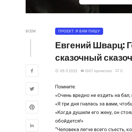
ПРОЕКТ: Я ВАМ ПИШУ
ВСЕМ
Евгений Шварц: 
сказочный сказо
05.11.2023
1007 прочитало
0
Помните:
«Очень вредно не ездить на бал,
«Я три дня гналась за вами, что
«Когда душили его жену, он стоя
обойдется!»
“Человека легче всего съесть, ко