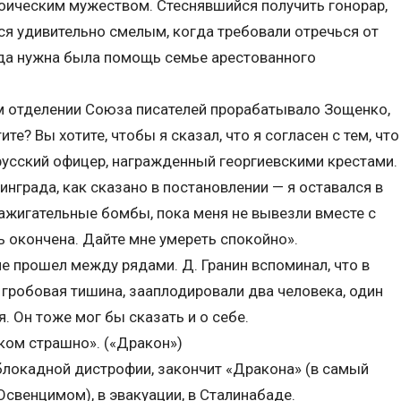
роическим мужеством. Стеснявшийся получить гонорар,
я удивительно смелым, когда требовали отречься от
гда нужна была помощь семье арестованного
м отделении Союза писателей прорабатывало Зощенко,
ите? Вы хотите, чтобы я сказал, что я согласен с тем, что
— русский офицер, награжденный георгиевскими крестами.
инграда, как сказано в постановлении — я оставался в
зажигательные бомбы, пока меня не вывезли вместе с
ь окончена. Дайте мне умереть спокойно».
не прошел между рядами. Д. Гранин вспоминал, что в
 гробовая тишина, зааплодировали два человека, один
. Он тоже мог бы сказать и о себе.
ком страшно». («Дракон»)
блокадной дистрофии, закончит «Дракона» (в самый
свенцимом), в эвакуации, в Сталинабаде.