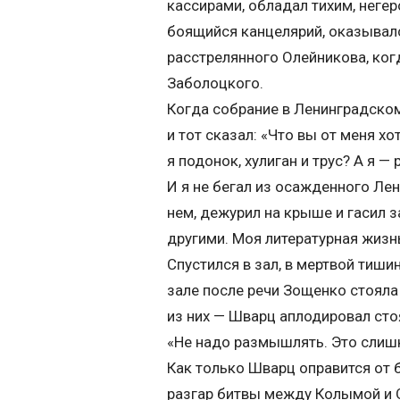
кассирами, обладал тихим, неге
боящийся канцелярий, оказывалс
расстрелянного Олейникова, ко
Заболоцкого.
Когда собрание в Ленинградско
и тот сказал: «Что вы от меня хот
я подонок, хулиган и трус? А я 
И я не бегал из осажденного Лен
нем, дежурил на крыше и гасил 
другими. Моя литературная жизн
Спустился в зал, в мертвой тиши
зале после речи Зощенко стояла
из них — Шварц аплодировал стоя
«Не надо размышлять. Это слиш
Как только Шварц оправится от 
разгар битвы между Колымой и О