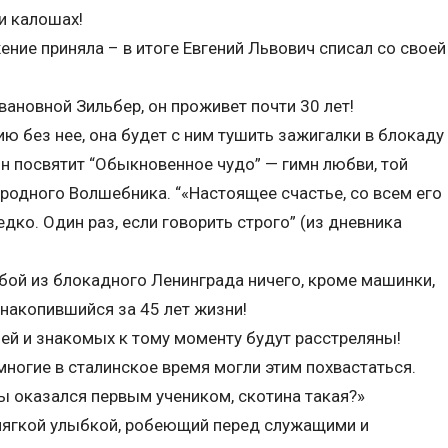
и калошах!
ние приняла – в итоге Евгений Львович списал со своей
вановной Зильбер, он проживет почти 30 лет!
ю без нее, она будет с ним тушить зажигалки в блокаду
 он посвятит “Обыкновенное чудо” — гимн любви, той
одного Волшебника. “«Настоящее счастье, со всем его
дко. Один раз, если говорить строго” (из дневника
бой из блокадного Ленинграда ничего, кроме машинки,
 накопившийся за 45 лет жизни!
зей и знакомых к тому моменту будут расстреляны!
многие в сталинское время могли этим похвастаться.
ты оказался первым учеником, скотина такая?»
 мягкой улыбкой, робеющий перед служащими и