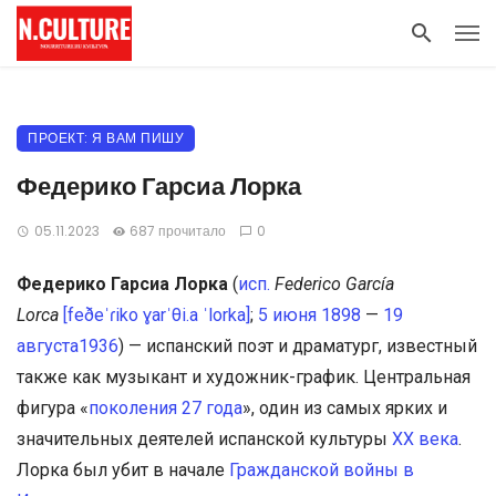
ПРОЕКТ: Я ВАМ ПИШУ
Федерико Гарсиа Лорка
05.11.2023
687 прочитало
0
Федерико Гарсиа Лорка
(
исп.
Federico García
Lorca
[feðeˈɾiko ɣarˈθi.a ˈlorka]
;
5 июня
1898
—
19
августа
1936
) — испанский поэт и драматург, известный
также как музыкант и художник-график. Центральная
фигура «
поколения 27 года
», один из самых ярких и
значительных деятелей испанской культуры
XX века
.
Лорка был убит в начале
Гражданской войны в