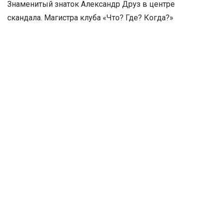
Знаменитый знаток Александр Друз в центре
скандала. Магистра клуба «Что? Где? Когда?»
обвиняют в подкупе редактора шоу «Кто хочет стать
миллионером».
Редактор шоу «Кто хочет стать миллионером» Илья
Бер обнародовал запись телефонных разговором с
Друзем. В записи двое мужчин обсуждают как будут
делить выигрыш 3 миллиона рублей.
Один из мужчин обещает выигрыш разделить на три
равные части. Илья Бер, в свою очередь, обещает
заранее озвучить ему вопросы шоу «Кто хочет стать
миллионером».
Но на самой игре что-то пошло не так. Знатоки Друзь и
Сиднев успешно добрались до последнего 15 вопроса.