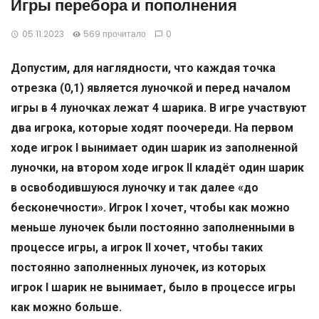
Игры перебора и пополнения
05.11.2023
569 прочитало
0
Допустим, для наглядности, что каждая точка
отрезка (0,1) является луночкой и перед началом
игры в 4 луночках лежат 4 шарика. В игре участвуют
два игрока, которые ходят поочереди. На первом
ходе игрок
I
вынимает один шарик из заполненной
луночки, на втором ходе игрок
II
кладёт один шарик
в освободившуюся луночку и так далее «до
бесконечности». Игрок
I
хочет, чтобы как можно
меньше луночек были постоянно заполненными в
процессе игры, а игрок
II
хочет, чтобы таких
постоянно заполненных луночек, из которых
игрок
I
шарик не вынимает, было в процессе игры
как можно больше.