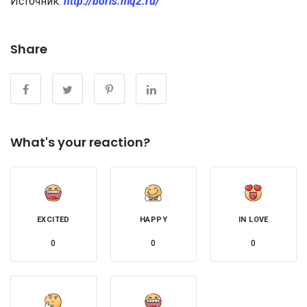
Источник:
http://boris.mq2.ru/
Share
What's your reaction?
EXCITED
HAPPY
IN LOVE
0
0
0