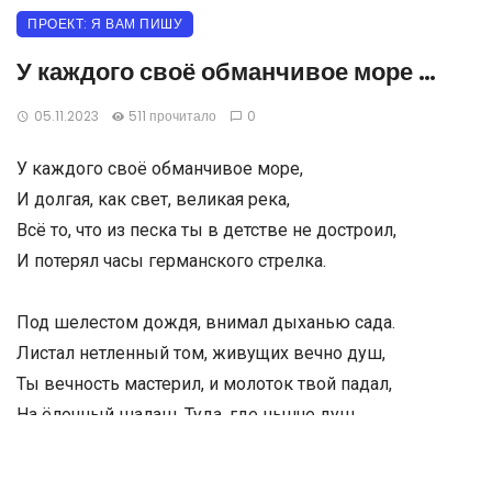
ПРОЕКТ: Я ВАМ ПИШУ
У каждого своё обманчивое море …
05.11.2023
511 прочитало
0
У каждого своё обманчивое море,
И долгая, как свет, великая река,
Всё то, что из песка ты в детстве не достроил,
И потерял часы германского стрелка.
Под шелестом дождя, внимал дыханью сада.
Листал нетленный том, живущих вечно душ,
Ты вечность мастерил, и молоток твой падал,
На ёлочный шалаш. Туда, где нынче душ.
Сопя, краснел, как шар за промежутки счастья,
Гуляя дивный час, пропущенный урок,