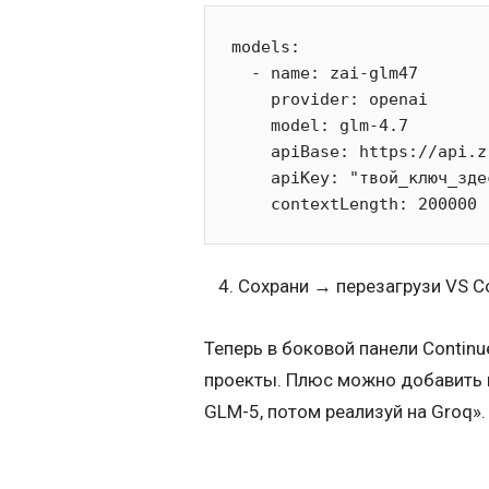
models:

  - name: zai-glm47

    provider: openai

    model: glm-4.7

    apiBase: https://api.z.ai/api/coding/paas/v4

    apiKey: "твой_ключ_здесь"

    contextLength: 200000
Сохрани → перезагрузи VS C
Теперь в боковой панели Contin
проекты. Плюс можно добавить н
GLM-5, потом реализуй на Groq».