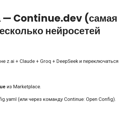
а —
Continue.dev
(самая
несколько нейросетей
е z.ai + Claude + Groq + DeepSeek и переключаться
nue
из Marketplace.
ig.yaml (или через команду Continue: Open Config).