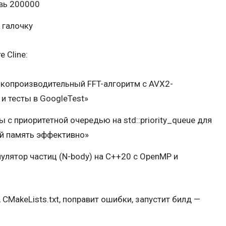
вь 200000
 галочку
 Cline:
окопроизводительный FFT-алгоритм с AVX2-
 и тесты в GoogleTest»
 с приоритетной очередью на std::priority_queue для
уй память эффективно»
лятор частиц (N-body) на C++20 с OpenMP и
, CMakeLists.txt, поправит ошибки, запустит билд —