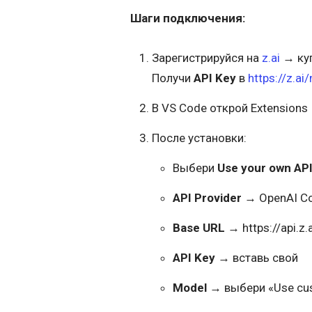
Шаги подключения:
Зарегистрируйся на
z.ai
→ ку
Получи
API Key
в
https://z.ai
В VS Code открой Extension
После установки:
Выбери
Use your own AP
API Provider
→ OpenAI Co
Base URL
→ https://api.z.
API Key
→ вставь свой
Model
→ выбери «Use cus