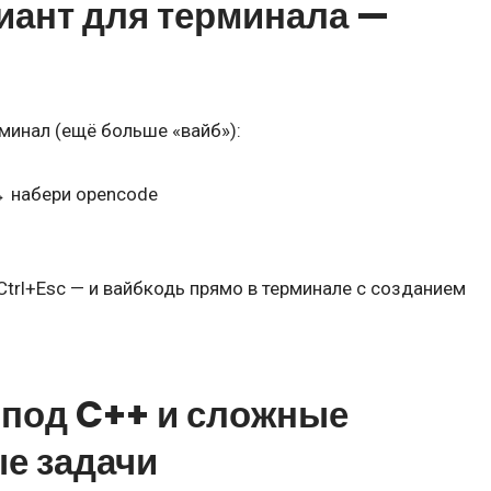
иант для терминала —
минал (ещё больше «вайб»):
→ набери opencode
trl+Esc — и вайбкодь прямо в терминале с созданием
 под C++ и сложные
е задачи