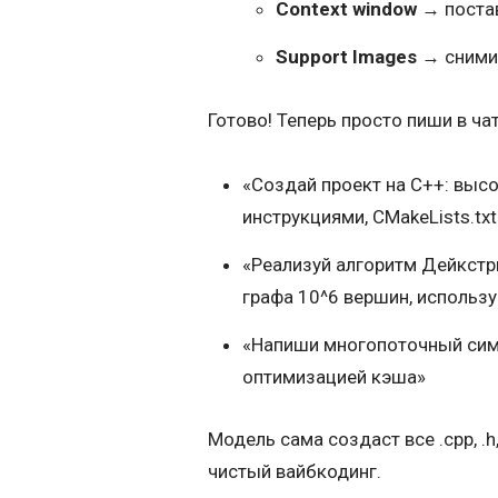
Context window
→ поста
Support Images
→ сними
Готово! Теперь просто пиши в чате
«Создай проект на C++: выс
инструкциями, CMakeLists.txt
«Реализуй алгоритм Дейкстры
графа 10^6 вершин, использ
«Напиши многопоточный симу
оптимизацией кэша»
Модель сама создаст все .cpp, .h
чистый вайбкодинг.