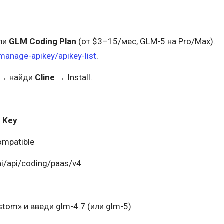
пи
GLM Coding Plan
(от $3–15/мес, GLM-5 на Pro/Max).
/manage-apikey/apikey-list
.
s → найди
Cline
→ Install.
I Key
mpatible
ai/api/coding/paas/v4
tom» и введи glm-4.7 (или glm-5)