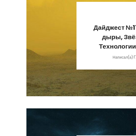
Дайджест №1
дыры, Звё
Технологии
Г
Написал(а)