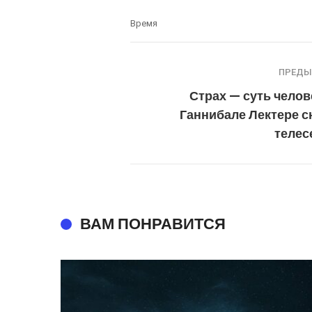
Время
ПРЕД
Страх — суть челов
Ганнибале Лектере с
телес
ВАМ ПОНРАВИТСЯ