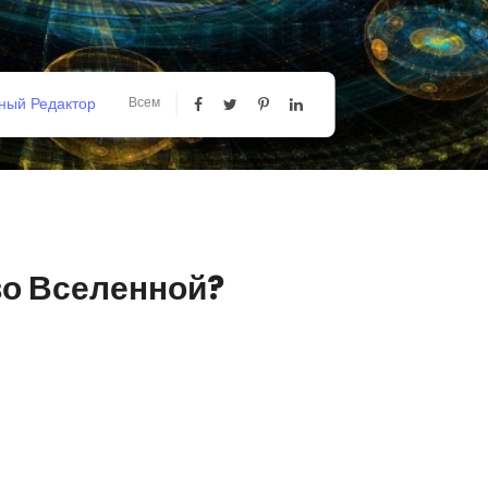
ный Редактор
Всем
во Вселенной?