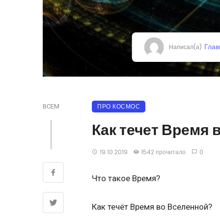
Глав
Написал(а)
ПРО КОСМОС
ВСЕМ
Как течет Время 
19.10.2019
1542 прочитало
0
Что такое Время?
Как течёт Время во Вселенной?