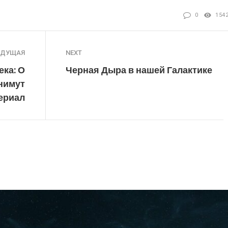
0
154
ЫДУЩАЯ
NEXT
ека: О
Черная Дыра в нашей Галактике
нимут
ериал