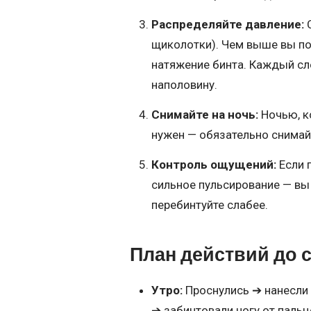
Распределяйте давление:
С
щиколотки). Чем выше вы по
натяжение бинта. Каждый с
наполовину.
Снимайте на ночь:
Ночью, ко
нужен — обязательно снимайт
Контроль ощущений:
Если 
сильное пульсирование — вы 
перебинтуйте слабее.
План действий до 
Утро:
Проснулись ➔ нанесли 
➔ забинтовали ногу от паль