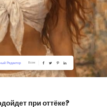
ный Редактор
Всем
одойдет при оттёке?