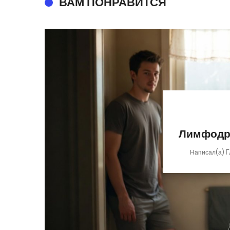
ВАМ ПОНРАВИТСЯ
Лимфодр
Г
Написал(а)