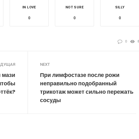
IN LOVE
NOT SURE
SILLY
0
0
0
0
ЫДУЩАЯ
NEXT
и мази
При лимфостазе после рожи
 чтобы
неправильно подобранный
оттёк?
трикотаж может сильно пережать
сосуды