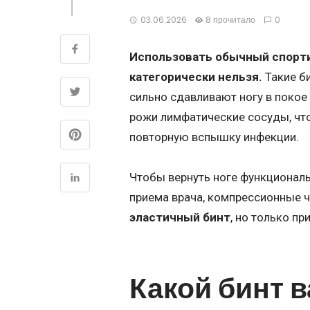
03.06.2026
8 прочитало
0
Использовать обычный спорт
категорически нельзя.
Такие б
сильно сдавливают ногу в поко
рожи лимфатические сосуды, что
повторную вспышку инфекции.
Чтобы вернуть ноге функциональ
приема врача, компрессионные 
эластичный бинт
, но только п
Какой бинт 