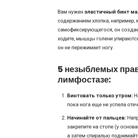
Вам нужен
эластичный бинт ма
содержанием хлопка, например,
самофиксирующегося, он создает
ходите, мышцы голени упираются 
он не пережимает ногу.
5 незыблемых пра
лимфостазе:
Бинтовать только утром:
На
пока нога еще не успела оте
Начинайте от пальцев:
Напр
закрепите на стопе (у основ
а затем спиралью поднимайте