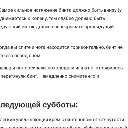
амое сильное натяжение бинта должно быть внизу (у
днимаетесь к колену, тем слабее должно быть
ледующий виток должен перекрывать предыдущий
гда вы спите и нога находится горизонтально, бинт не
е его перед сном.
пальцы ног посинели, похолодели или в ноге появилось
перетянули бинт. Немедленно снимите его и
следующей субботы:
легкий увлажняющий крем с пантенолом от стянутости
цев до колена ➔ можете вести обычный функциональный