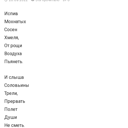
Испив
Мохнатых
Сосен
Хмеля,
От рощи
Воздуха
Пьянеть.
И слыша
Соловьины
Трели,
Прервать
Полет
Души
Не сметь.