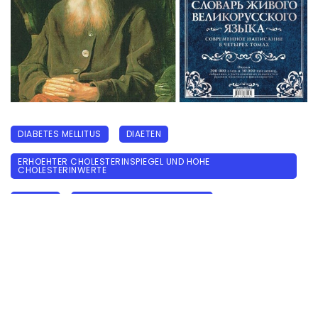
DIABETES MELLITUS
DIAETEN
ERHOEHTER CHOLESTERINSPIEGEL UND HOHE
CHOLESTERINWERTE
REZEPTE
STOFFWECHSELSTOERUNGEN
Blumenkohl bei erhoehten
Cholesterin- und Blutzuckerwerten
19.09.2022
1553 прочитало
0