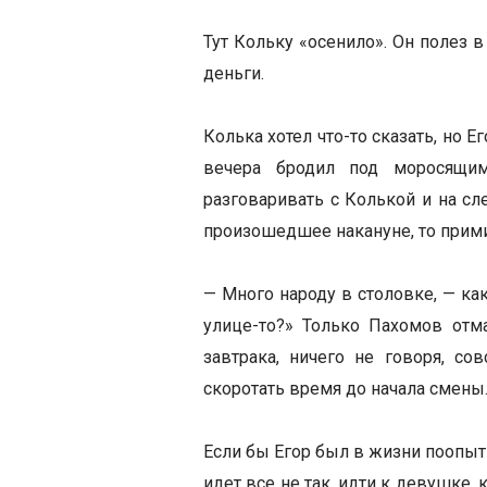
Тут Кольку «осенило». Он полез 
деньги.
Колька хотел что-то сказать, но Е
вечера бродил под моросящи
разговаривать с Колькой и на сл
произошедшее накануне, то при
— Много народу в столовке, — как
улице-то?» Только Пахомов отма
завтрака, ничего не говоря, с
скоротать время до начала смены
Если бы Егор был в жизни поопытн
идет все не так, идти к девушке, 