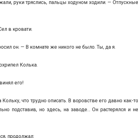
жали, руки тряслись, пальцы ходуном ходили. — Отпускны
Сел в кровати.
сил он. — В комнате же никого не было. Ты, да я.
рохрипел Колька.
винял его!
 Кольку, что трудно описать. В воровстве его давно как-т
ьно подставив, но здесь, на заводе… Он растерялся и н
ся, продолжал: