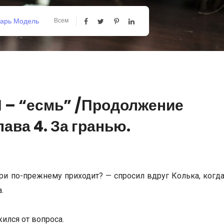
зарь Модель
Всем
Я – “есмь” /Продолжение
ава 4. За гранью.
ери по-прежнему приходит? — спросил вдруг Колька, когд
.
ился от вопроса.