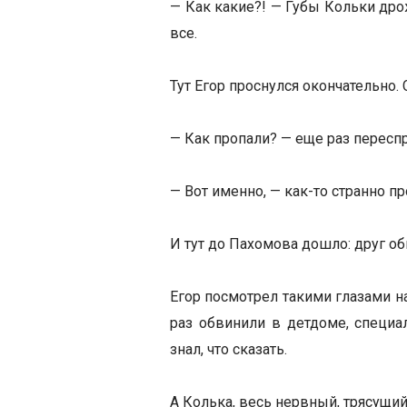
— Как какие?! — Губы Кольки дро
все.
Тут Егор проснулся окончательно. 
— Как пропали? — еще раз переспро
— Вот именно, — как-то странно п
И тут до Пахомова дошло: друг об
Егор посмотрел такими глазами на
раз обвинили в детдоме, специал
знал, что сказать.
А Колька, весь нервный, трясущий