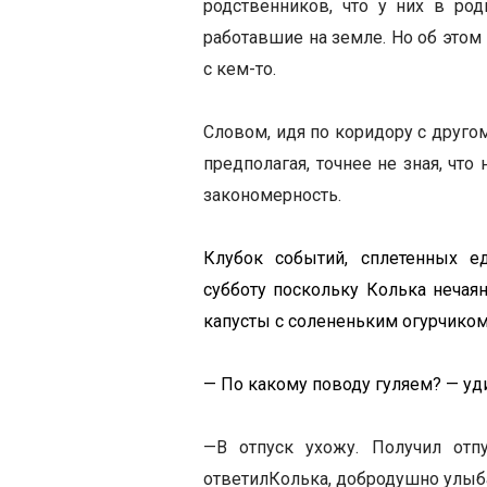
родственников, что у них в ро
работавшие на земле. Но об этом
с кем-то.
Словом, идя по коридору с другом
предполагая, точнее не зная, что
закономерность.
Клубок событий, сплетенных 
субботу поскольку Колька нечая
капусты с солененьким огурчиком
— По какому поводу гуляем? — уд
—
В отпуск ухожу. Получил отп
ответил
Колька, добродушно улыб