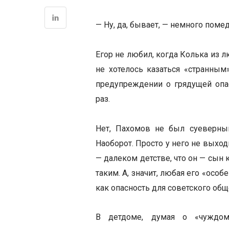
— Ну, да, бывает, — немного поме
Егор не любил, когда Колька из 
не хотелось казаться «странным
предупреждении о грядущей опа
раз.
Нет, Пахомов не был суеверным
Наоборот. Просто у него не выхо
— далеком детстве, что он — сын к
таким. А, значит, любая его «осо
как опасность для советского обще
В детдоме, думая о «чуждом