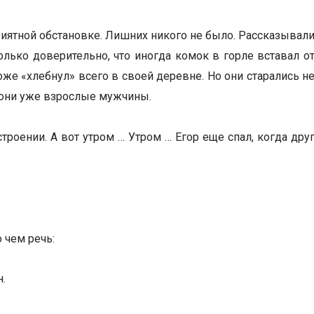
риятной обстановке. Лишних никого не было. Рассказывал
только доверительно, что иногда комок в горле вставал о
же «хлебнул» всего в своей деревне. Но они старались н
 они уже взрослые мужчины.
троении. А вот утром … Утром … Егор еще спал, когда дру
о чем речь:
.