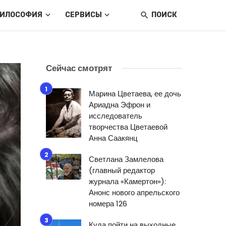
ИЛОСОФИЯ
СЕРВИСЫ
ПОИСК
Сейчас смотрят
Марина Цветаева, ее дочь
Ариадна Эфрон и
исследователь
творчества Цветаевой
Анна Саакянц
Светлана Замлелова
(главный редактор
журнала «Камертон»):
Анонс нового апрельского
номера 126
Куда пойти на выходные