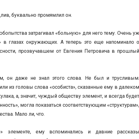
длив, буквально промямлил он.
любопытства затрагивал «больную» для него тему. Очень у
» в глазах окружающих. А теперь это еще напоминало 
сности, прозвучавшем от Евгения Петровича в прошлы
, он даже не знал этого слова. Не был и трусливым
дили из головы слова «особиста», сказанные ему в далеко
улака, а, значит, чуждый обществу элемент, и всегда буде
бенность», могла показаться соответствующим «структурам»
ства. Мало ли, что.
» элементе, ему вспоминались и давние рассказ