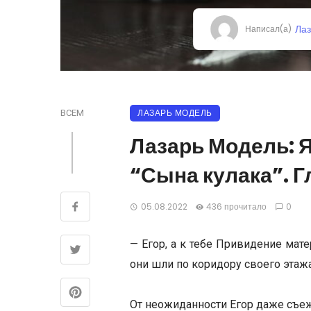
Ла
Написал(а)
ЛАЗАРЬ МОДЕЛЬ
ВСЕМ
Лазарь Модель: 
“Сына кулака”. Гл
05.08.2022
436 прочитало
0
— Егор, а к тебе Привидение мат
они шли по коридору своего этажа
От неожиданности Егор даже съеж