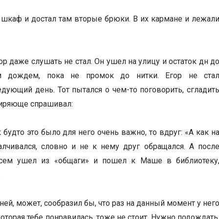
в шкаф и достал там вторые брюки. В их кармане и лежал
гор даже слушать не стал. Он ушел на улицу и остаток дн д
м дождем, пока не промок до нитки. Егор не ста
едующий день. Тот пытался о чем-то поговорить, сгладит
миряюще спрашивал:
 будто это было для него очень важно, то вдруг: «А как н
лчивался, словно и не к нему друг обращался. А посл
овсем ушел из «общаги» и пошел к Маше в библиотеку
.
ей, может, сообразил бы, что раз на данный момент у нег
которая тебе понравилась, тоже не стоит. Нужно подождать