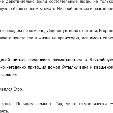
дне действительно были состоятельные люди, не тольк
 нужно было совсем молчать. Не проболтаться в разговор
 и соседом по комнате, уйдя интуитивно от ответа, Егор н
 ничего просто так в жизни не происходит, все имеет сво
единой нитью, продолжил разматываться в ближайшу
нно-негаданно притащил домой бутылку вина и квашено
 с рынка.
ивился Егор.
ускные, Посидим немного. Так, чисто символически, 
аясь.