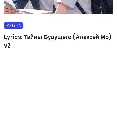
МУЗЫКА
Lyrics: Тайны Будущего (Алексей Мо)
v2
05.04.2026
116 прочитало
0
[Куплет 1]
Биткоины в экране, акции в огне,
Юта мечтает, как король стать.
Таинственный дядя шлёт деньги в тиши,
Но теперь сам, без чужой руки.
В кафе с ней встретил, отаку-красотка,
Очки блеснули, улыбка как мед.