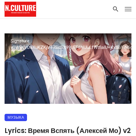
Signature:
v0W9KVDaXuKZKjVT7ScSX99UEF6hIJuLfWtfiaIU+KxfB/GN6g
МУЗЫКА
Lyrics: Время Вспять (Алексей Мо) v2