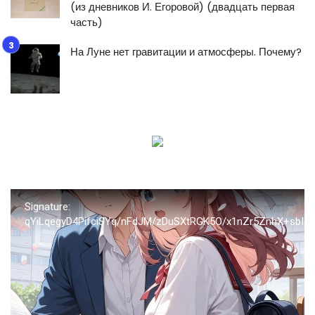
(из дневников И. Егоровой) (двадцать первая
часть)
На Луне нет гравитации и атмосферы. Почему?
Signature:
qYiLqegyD4PifciSYq/nFdJM/zDuSXtRGK5O/x1nZr5ZnhX+sb