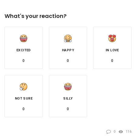
What's your reaction?
EXCITED
HAPPY
IN LOVE
0
0
0
NOT SURE
SILLY
0
0
0
116