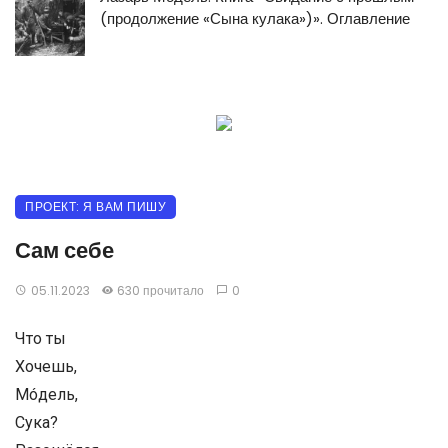
(продолжение «Сына кулака»)». Оглавление
ПРОЕКТ: Я ВАМ ПИШУ
Сам себе
05.11.2023
630 прочитало
0
Что ты
Хочешь,
Мóдель,
Сука?