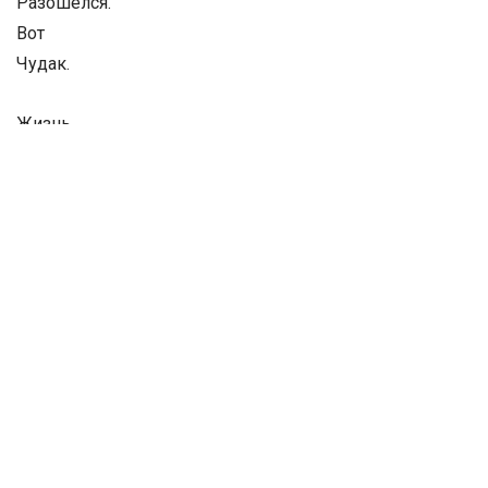
Разошёлся.
Вот
Чудак.
Жизнь
Порой
Бывает
Мýка.
Не привыкнешь
Всё
Никак.
Ждёшь
Всё
Ангелов
Небесных.