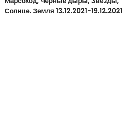
Марсоход, Чёрные дыры, Звёзды,
Солнце, Земля 13.12.2021-19.12.2021
14.12.2021
1334 прочитало
0
Сторонники теорий заговора разглядели на новых
фотографиях Солнца инопланетный корабль, который
в 10 раз больше, чем Земля. Снимки сделаны
космической обсерваторией SOHO.
Но, к сожалению для охотников за инопланетянами,
это всего лишь поврежденный блок телеметрии
обычная ошибка при передаче сигнала.
Запуск Atlas V с марсоходом