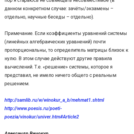
пор я стараюсь не совмещать несовместимое (в
данном конкретном случае: зачёты/экзамены –
отдельно, научные беседы – отдельно).
Примечание. Если коэффициенты уравнений системы
(линейных алгебраических уравнений) почти
пропорциональны, то определитель матрицы близок к
нулю. В этом случае действуют другие правила
вычислений. Т.е. «решение» системы, которое я
представил, не имело ничего общего с реальным
решением.
http://samlib.ru/w/winokur_a_b/mehmat1.shtml
http://www.poesis.ru/poeti-
poezia/vinokur/univer.htm#Article2
Александр Винокур.