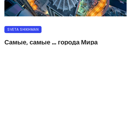
SVETA SHIKHMAN
Самые, самые … города Мира
10.10.2020
448 прочитало
0
Самое жаркое место
Самый настоящий ад на Земле — Долина смерти в
США. Жарче всего здесь было 10 июля 1913 года,
когда температура поднялась до 56.7 °C.