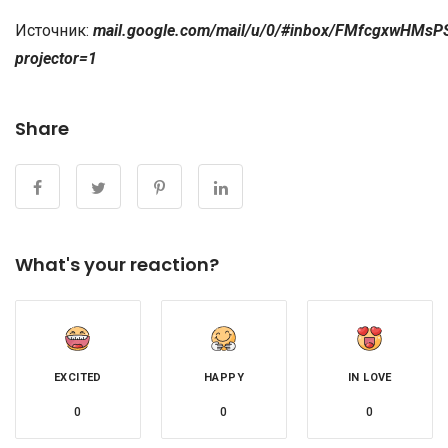
Источник:
mail.google.com/mail/u/0/#inbox/FMfcgxwHM
projector=1
Share
What's your reaction?
EXCITED
HAPPY
IN LOVE
0
0
0