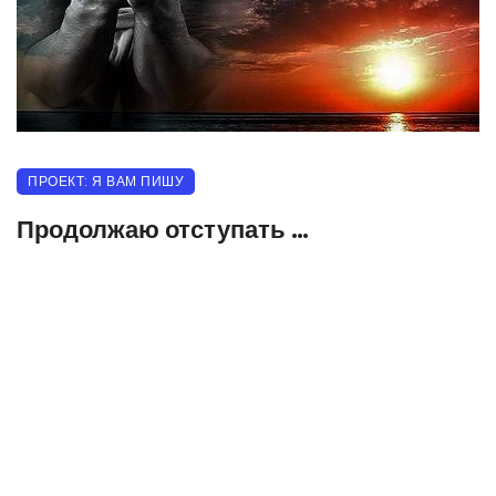
ПРОЕКТ: Я ВАМ ПИШУ
Продолжаю отступать …
05.11.2023
496 прочитало
0
Продолжаю отступать.
Говорят: «Ещё живой.»
Безголосый листопад
Продолжает с тенью бой.
Мне твердят — передохни.