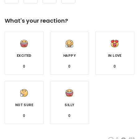
What's your reaction?
EXCITED
HAPPY
IN LOVE
0
0
0
NOT SURE
SILLY
0
0
0
459