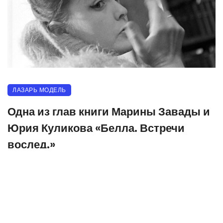
ЛАЗАРЬ МОДЕЛЬ
Одна из глав книги Марины Завады и
Юрия Куликова «Белла. Встречи
вослед.»
29.07.2022
521 прочитало
0
Евгений Евтушенко — о Белле Ахмадулиной: По-
настоящему она любила только меня и Булата
Окуджаву.