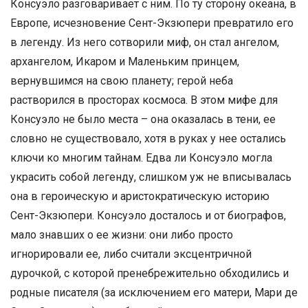
Консуэло разговаривает с ним. По ту сторону океана, в
Европе, исчезновение Сент-Экзюпери превратило его
в легенду. Из него сотворили миф, он стал ангелом,
архангелом, Икаром и Маленьким принцем,
вернувшимся на свою планету; герой неба
растворился в просторах космоса. В этом мифе для
Консуэло не было места – она оказалась в тени, ее
словно не существовало, хотя в руках у нее остались
ключи ко многим тайнам. Едва ли Консуэло могла
украсить собой легенду, слишком уж не вписывалась
она в героическую и аристократическую историю
Сент-Экзюпери. Консуэло досталось и от биографов,
мало знавших о ее жизни: они либо просто
игнорировали ее, либо считали эксцентричной
дурочкой, с которой пренебрежительно обходились и
родные писателя (за исключением его матери, Мари де