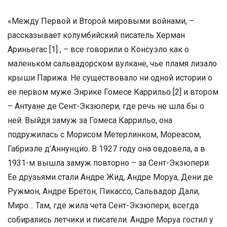
«Между Первой и Второй мировыми войнами, –
рассказывает колумбийский писатель Херман
Ариньегас [1] , – все говорили о Консуэло как о
маленьком сальвадорском вулкане, чье пламя лизало
крыши Парижа. Не существовало ни одной истории о
ее первом муже Энрике Гомесе Каррильо [2] и втором
– Антуане де Сент-Экзюпери, где речь не шла бы о
ней. Выйдя замуж за Гомеса Каррильо, она
подружилась с Морисом Метерлинком, Мореасом,
Габриэле д’Аннунцио. В 1927 году она овдовела, а в
1931-м вышла замуж повторно – за Сент-Экзюпери.
Ее друзьями стали Андре Жид, Андре Моруа, Дени де
Ружмон, Андре Бретон, Пикассо, Сальвадор Дали,
Миро… Там, где жила чета Сент-Экзюпери, всегда
собирались летчики и писатели. Андре Моруа гостил у