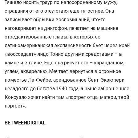
Тяжело носить траур по непохороненному мужу,
страдания от его отсутствия еще тягостнее. Она
записывает обрывки воспоминаний, что-то
наговаривает на диктофон, печатает на машинке
отредактированные главы, в которых ее
латиноамериканская экспансивность бьет через край,
«воссоздает» лицо Тонио другими средствами – в
камне и в глине. Еще она рисует его – карандашом,
углем, акварелью. Мечтает вернуться в огромное
поместье Ла-Фейре, арендованное Сент-Экзюпери
незадолго до бегства 1940 года, а ныне заброшенное.
Консуэло хочет найти там «портрет отца, матери, твой
портрет».
BETWEENDIGITAL