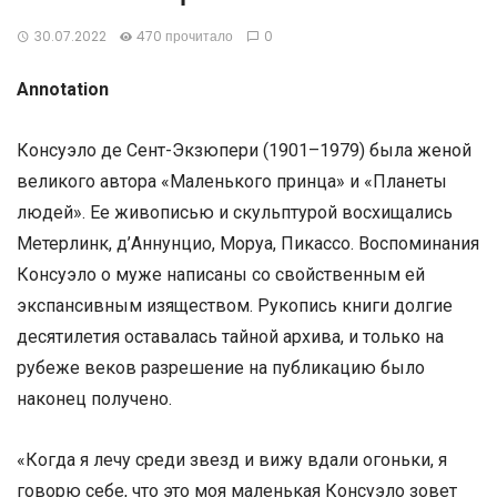
30.07.2022
470 прочитало
0
Annotation
Консуэло де Сент-Экзюпери (1901–1979) была женой
великого автора «Маленького принца» и «Планеты
людей». Ее живописью и скульптурой восхищались
Метерлинк, д’Аннунцио, Моруа, Пикассо. Воспоминания
Консуэло о муже написаны со свойственным ей
экспансивным изяществом. Рукопись книги долгие
десятилетия оставалась тайной архива, и только на
рубеже веков разрешение на публикацию было
наконец получено.
«Когда я лечу среди звезд и вижу вдали огоньки, я
говорю себе, что это моя маленькая Консуэло зовет