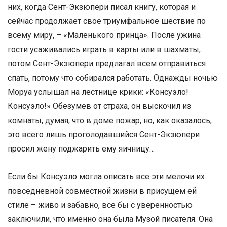
них, когда Сент-Экзюпери писал книгу, которая и
сейчас продолжает свое триумфальное шествие по
всему миру, – «Маленького принца». После ужина
гости усаживались играть в карты или в шахматы,
потом Сент-Экзюпери предлагал всем отправиться
спать, потому что собирался работать. Однажды ночью
Моруа услышал на лестнице крики: «Консуэло!
Консуэло!» Обезумев от страха, он выскочил из
комнаты, думая, что в доме пожар, но, как оказалось,
это всего лишь проголодавшийся Сент-Экзюпери
просил жену поджарить ему яичницу…
Если бы Консуэло могла описать все эти мелочи их
повседневной совместной жизни в присущем ей
стиле – живо и забавно, все бы с уверенностью
заключили, что именно она была Музой писателя. Она