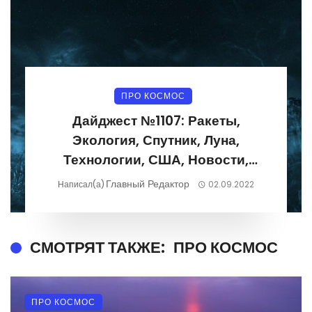
ПРО КОСМОС
Дайджест №1107: Ракеты,
Экология, Спутник, Луна,
Технологии, США, Новости,
Фотографии 29.08.2022-
Главный Редактор
Написал(а)
02.09.2022
04.09.2022
СМОТРЯТ ТАКЖЕ:
ПРО КОСМОС
ПРО КОСМОС