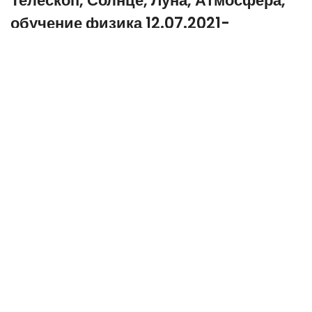
Телескоп, Солнце, Луна, Атмосфера,
обучение физика 12.07.2021-
18.07.2021
18.07.2021
1296 прочитало
0
Получен уникальный радиолокационный снимок
места посадки астронавтов на Луне в рамках миссии
«Аполлон-15». Фотография следов пребывания
американцев на Луне сверху.
Он был сделан при помощи самого мощного
телескопа, имеющегося в распоряжении обсерватории
Green Bank в Западной Виргинии. Радиолокационная
астрономия состоит из двух частей: сначала ученые
создают радиолуч, который должен отразиться от
какого-либо объекта. Затем они изучают сравнительно