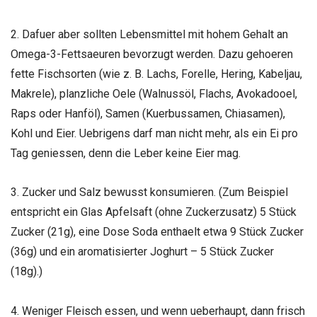
2. Dafuer aber sollten Lebensmittel mit hohem Gehalt an
Omega-3-Fettsaeuren bevorzugt werden. Dazu gehoeren
fette Fischsorten (wie z. B. Lachs, Forelle, Hering, Kabeljau,
Makrele), planzliche Oele (Walnussöl, Flachs, Avokadooel,
Raps oder Hanföl), Samen (Kuerbussamen, Chiasamen),
Kohl und Eier. Uebrigens darf man nicht mehr, als ein Ei pro
Tag geniessen, denn die Leber keine Eier mag.
3. Zucker und Salz bewusst konsumieren. (Zum Beispiel
entspricht ein Glas Apfelsaft (ohne Zuckerzusatz) 5 Stück
Zucker (21g), eine Dose Soda enthaelt etwa 9 Stück Zucker
(36g) und ein aromatisierter Joghurt – 5 Stück Zucker
(18g).)
4. Weniger Fleisch essen, und wenn ueberhaupt, dann frisch