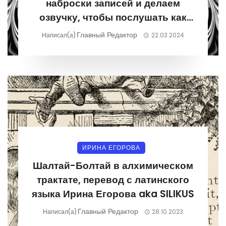
наброски записей и делаем
озвучку, чтобы послушать как
будет восприятие на слух
Главный Редактор
Написал(а)
22.03.2024
ИРИНА ЕГОРОВА
Шалтай-Болтай в алхимическом
трактате, перевод с латинского
языка Ирина Егорова aka SILIKUS
Главный Редактор
Написал(а)
28.10.2023