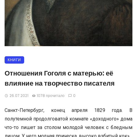
КНИГИ
Отношения Гоголя с матерью: её
влияние на творчество писателя
26.07.2021
1078 прочитало
0
Cанкт-Петербург, конец апреля 1829 года. В
полутемной продолговатой комнате «доходного» дома
что-то пишет за столом молодой человек с бледным
лицом. У него модная прическа, высоко взбитый кок».