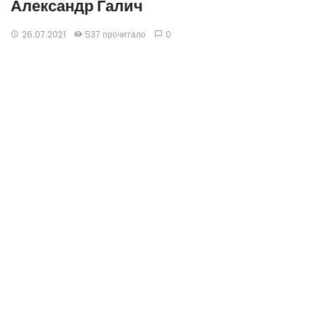
Александр Галич
26.07.2021
537 прочитало
0
Про Парамонову
Ну, так что ж тут говорить, что ж тут спрашивать
Вот стою я перед вами, словно голенький
Я с племянницей гулял тети Пашиной
И в «Пекин» ее водил и в Сокольники.
Поясок ей покупал поролоновый
И в палату с ней ходил в Грановитую
А жена моя, товарищ Парамонова
В это время находилась за границею.
А вернулась — ей, привет, анонимочка