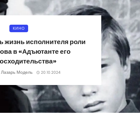
КИНО
ь жизнь исполнителя роли
ва в «Адъютанте его
осходительства»
Лазарь Модель
)
20.10.2024