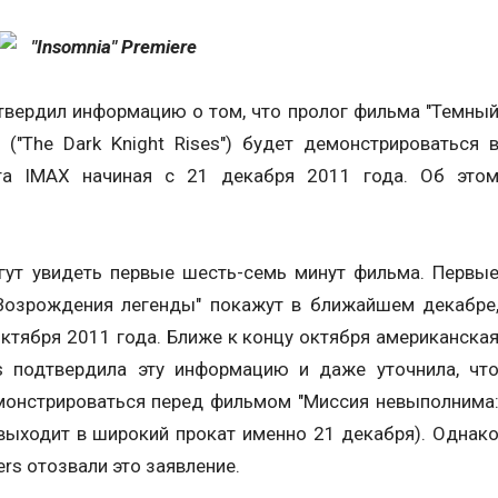
вердил информацию о том, что пролог фильма "Темны
("The Dark Knight Rises") будет демонстрироваться 
та IMAX начиная с 21 декабря 2011 года. Об это
гут увидеть первые шесть-семь минут фильма. Первы
"Возрождения легенды" покажут в ближайшем декабре
октября 2011 года. Ближе к концу октября американска
s подтвердила эту информацию и даже уточнила, чт
монстрироваться перед фильмом "Миссия невыполнима
 выходит в широкий прокат именно 21 декабря). Однак
rs отозвали это заявление.